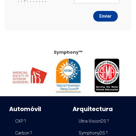
Enviar
Symphony™
Automóvil
Arquitectura
CXP ?
Ultra-VisionDS ?
Carbon ?
SymphonyDS ?