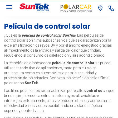
Toggle navigation
Película de control solar
¿Qué es la
película de control solar SunTek
? Las películas de
control solar son films autoadhesivos que se caracterizan por la
excelente filtración de rayos UV y por el ahorro energético gracias
al impedimento de la entrada y salida del calor que brindan,
reduciendo el consumo de calefacción y aire acondicionado.
La tecnológica e innovadora
película de control solar
se puede
utilizar en todo tipo de aplicaciones, tanto para el uso en
arquitectura como en automóviles o para la seguridad y
protección de los cristales. Conozca los beneficios de los films
polarizados
SunTek.
Los films polarizados se caracterizan por el alto
control solar
que
brindan, impidiendo la entrada de los rayos ultravioletas e
infrarrojos exitosamente, a su vez reducen el brillo y aumentan la
reflectividad en los vidrios posibilitando una claridad óptica
superior y confort visual.