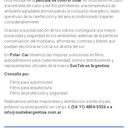
Otra ventaja de la
película de control solar
es su potente rechazo
a la entrada del calor y del frío permitiendo una temperatura de
ambiente agradable disminuyendo el consumo energético, dado
que el uso de la calefacción y del aire acondicionado bajarán
considerablemente.
Gracias a la polarización de los vidrios conseguirá una mayor
privacidad y seguridad en los ambientes, además de la perfecta
conservación del mobiliario, alfombras, cortinas y bienes que
puedan decolorarse con la luz directa del sol.
En
Polar-Car
tenemos las mejores soluciones en films
autoadhesivos para cada necesidad, somos distribuidores y
representantes oficiales de la marca
SunTek en Argentina.
Consulte por:
Films para automóviles
Films para arquitectura
Films de protección y seguridad
Realizamos ventas mayoristas y distribución a todo el país,
pidanos su presupuesto sin cargo al
(54-11) 4854-5926 o a
info@suntekargentina.com.ar